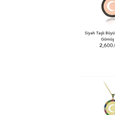
Siyah Taşlı Büyü
Gümüş 
2,600.