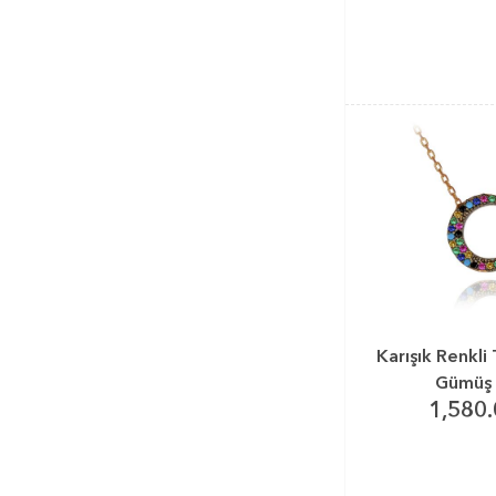
Karışık Renkli 
Gümüş 
1,580.