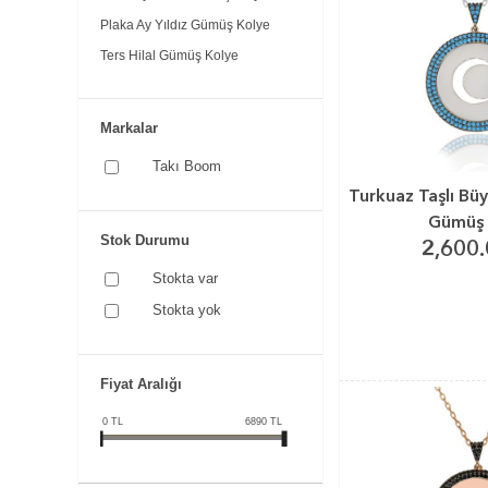
Plaka Ay Yıldız Gümüş Kolye
Ters Hilal Gümüş Kolye
Markalar
Takı Boom
Turkuaz Taşlı Büy
Gümüş 
Stok Durumu
2,600.
Stokta var
Stokta yok
Fiyat Aralığı
0
TL
6890
TL