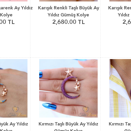
arenk Ay Yıldız
Karışık Renkli Taşlı Büyük Ay
Karışık Re
Kolye
Yıldız Gümüş Kolye
Yıldı
00 TL
2,680.00 TL
2,
üyük Ay Yıldız
Kırmızı Taşlı Büyük Ay Yıldız
Kırmızı Ta
Kolye
Gümüş Kolye
Gü