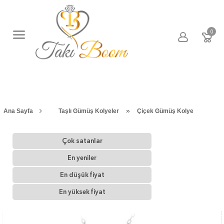
0
»
Ana Sayfa
Taşlı Gümüş Kolyeler
Çiçek Gümüş Kolye
Çok satanlar
En yeniler
En düşük fiyat
En yüksek fiyat