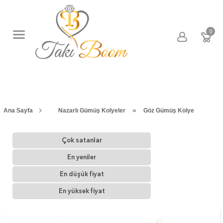
0
»
Ana Sayfa
Nazarlı Gümüş Kolyeler
Göz Gümüş Kolye
Çok satanlar
En yeniler
En düşük fiyat
En yüksek fiyat