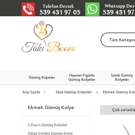
Tüm Kategor
Hayvan Figürlü
İsimli Gümüş
Gümüş Küpeler
Gümüş Kolyeler
Kolyeler
»
Ana Sayfa
Taşlı Gümüş Kolyeler
Ekmek Gümüş Kol
Ekmek Gümüş Kolye
Çok satanla
3 Dua lı Gümüş Kolyeler
Adige Çerkes Gümüş Kolye