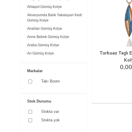
Ahtapot Gümüş Kolye
Akvaryumda Balık Yakalayan Kedi
Gümüş Kolye
Anahtar Gümüş Kolye
Anne Bebek Gümüş Kolye
Araba Gümüş Kolye
Turkuaz Taşlı
Arı Gümüş Kolye
Kol
Arı Kuşu Gümüş Kolye
0.00
At Gümüş Kolye
Markalar
Ay Dede Gümüş Kolye
Takı Boom
Ay Yıldız Gümüş Kolye
Ayıcık Gümüş Kolye
Stok Durumu
Baget Taşlı Kolye Küpe Setler
Balık Gümüş Kolye
Stokta var
Balonlu Kız Gümüş Kolye
Stokta yok
Baykuş Gümüş Kolye