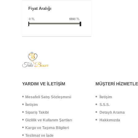
Bulut Gümüş Kolye
Fiyat Aralığı
Çam Ağacı Gümüş Kolye
0
TL
6890
TL
Çapa Dümen Gümüş Kolye
Çekirge Gümüş Kolye
Çınar Yaprağı Gümüş Kolye
Çiçek Gümüş Kolye
Damla Taşlı Gümüş Kolye
Davut Yıldızı Gümüş Kolye
Deniz Atı Gümüş Kolye
Deniz Kabuğu Gümüş Kolye
YARDIM VE İLETİŞİM
MÜŞTERİ HİZMETLE
Deniz Kızı Gümüş Kolye
Mesafeli Satış Sözleşmesi
İletişim
Deniz Yıldızı Gümüş Kolye
İletişim
S.S.S.
Doğal Taşlı Gümüş Kolyeler
Sipariş Takibi
Detaylı Arama
Dua Eden Kız Gümüş Kolye
Gizlilik ve Kullanım Şartları
Hakkımızda
Dualı Gümüş Kolyeler
Kargo ve Taşıma Bilgileri
Ekmek Gümüş Kolye
Teslimat ve İade